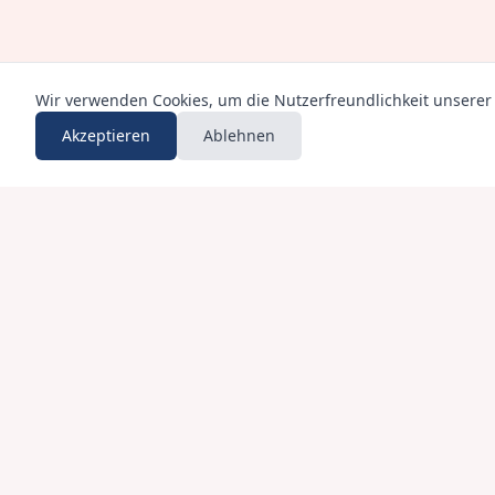
Wir verwenden Cookies, um die Nutzerfreundlichkeit unsere
Akzeptieren
Ablehnen
WICHTIGER UND RECHTLICHER HINWEIS
Ich weise darauf hin, dass die Wirkung der hier