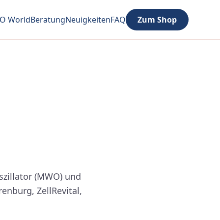
 World
Beratung
Neuigkeiten
FAQ
Zum Shop
Oszillator (MWO) und
nburg, ZellRevital,