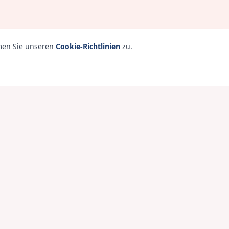
mmen Sie unseren
Cookie-Richtlinien
zu.
isch nicht bestätigt sind, auch wenn diverse Studien