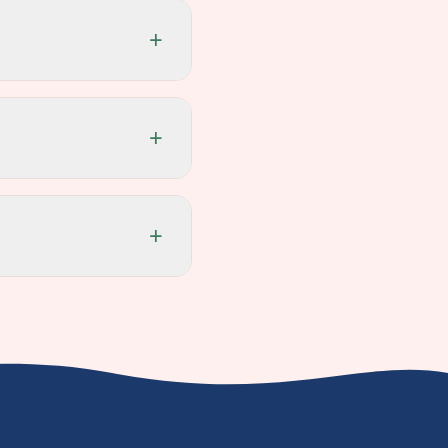
+
+
+